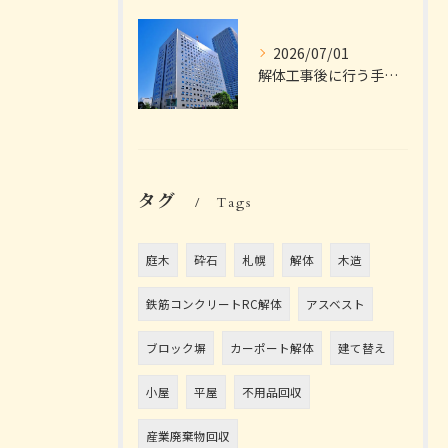
2026/07/01
解体工事後に行う手続きは？
タグ
Tags
庭木
砕石
札幌
解体
木造
鉄筋コンクリートRC解体
アスベスト
ブロック塀
カーポート解体
建て替え
小屋
平屋
不用品回収
産業廃棄物回収