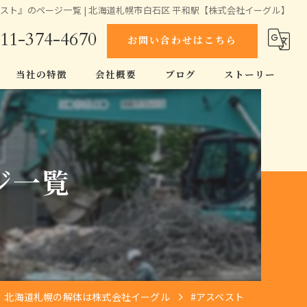
スト』のページ一覧 | 北海道札幌市白石区 平和駅【株式会社イーグル】
11-374-4670
お問い合わせはこちら
当社の特徴
会社概要
ブログ
ストーリー
スケルトン工事
コラム
空き家
ジ一覧
原状回復
伐採
家
北海道札幌の解体は株式会社イーグル
#アスベスト