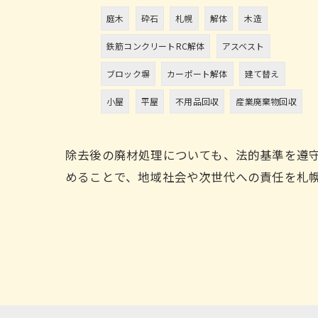
庭木
砕石
札幌
解体
木造
鉄筋コンクリートRC解体
アスベスト
ブロック塀
カーポート解体
建て替え
小屋
平屋
不用品回収
産業廃棄物回収
除去後の廃材処理についても、法的基準を遵
めることで、地域社会や次世代への責任を札