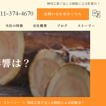
解体工事で生じる振動による影響は？
11-374-4670
お問い合わせはこちら
当社の特徴
会社概要
ブログ
ストーリー
スケルトン工事
コラム
空き家
影響は？
原状回復
伐採
家
ストーリー
解体工事で生じる振動による影響は？