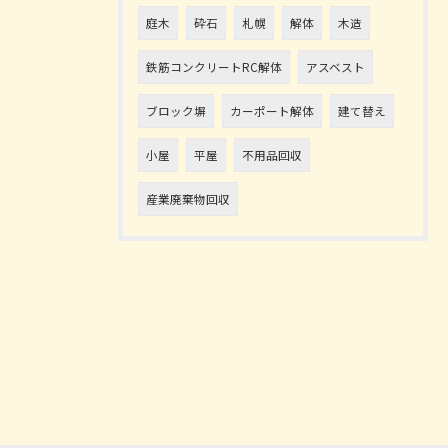
庭木
砕石
札幌
解体
木造
鉄筋コンクリートRC解体
アスベスト
ブロック塀
カーポート解体
建て替え
小屋
平屋
不用品回収
産業廃棄物回収