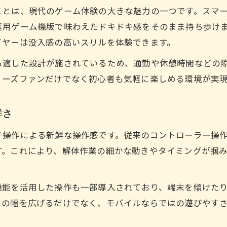
Androidでも快適に解体を攻略するテクニック
ことは、現代のゲーム体験の大きな魅力の一つです。スマ
スマホ容量を活かした解体センター活用術
庭用ゲーム機版で味わえたドキドキ感をそのまま持ち歩け
スマホ版解体が広げるプレイの可能性
イヤーは没入感の高いスリルを体験できます。
解体の楽しみがスマホでどこまでも広がる理由
も適した設計が施されているため、通勤や休憩時間などの
iOSやAndroidで体験する解体の新展開
リーズファンだけでなく初心者も気軽に楽しめる環境が実
スマホ版解体で感じる自由なプレイスタイル
アプリで解体を個性豊かに遊ぶコツ
鮮さ
モバイル限定の解体機能が生む新たな魅力
チ操作による新鮮な操作感です。従来のコントローラー操
直感タッチで堪能する解体の醍醐味
す。これにより、解体作業の細かな動きやタイミングが掴
解体を直感的に操作できるタッチ体験とは
スマホのタッチ操作が解体を一層面白くする
機能を活用した操作も一部導入されており、端末を傾けた
解体の魅力を活かすタッチアクションの工夫
イの幅を広げるだけでなく、モバイルならではの遊びやす
モバイル版の快適な解体操作を極めるコツ