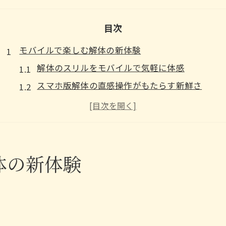
目次
モバイルで楽しむ解体の新体験
解体のスリルをモバイルで気軽に体感
スマホ版解体の直感操作がもたらす新鮮さ
都市伝説解体センターをモバイルで始める魅力
解体ゲームを外出先で楽しむポイント
モバイルならではの解体体験を徹底解説
都市伝説解体センターを手軽に攻略
体の新体験
スマホ版都市伝説解体センターの基本攻略法
解体のコツと都市伝説の謎解きを両立する方法
アプリで手軽に進める解体のステップ解説