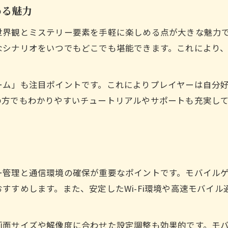
都市伝説解体センターで感じる操作感の違い
める魅力
アプリ限定の解体カスタマイズ法とは
世界観とミステリー要素を手軽に楽しめる点が大きな魅力
スマホ版解体のカスタマイズ機能を徹底解説
なシナリオをいつでもどこでも堪能できます。これにより
フレーム機能で解体体験を自分好みに変更
スマホだけの解体カスタマイズ活用術
ーム」も注目ポイントです。これによりプレイヤーは自分
プレイ中に楽しめる限定解体デザインの選び方
の方でもわかりやすいチュートリアルやサポートも充実し
カスタマイズで解体がもっと楽しくなる理由
オリジナル版と異なる解体の魅力を発見
スマホ版解体で見つける新たな楽しみ方
オリジナル版とスマホ解体の違いを比較
ー管理と通信環境の確保が重要なポイントです。モバイル
解体の世界観をモバイルで再発見する魅力
すすめします。また、安定したWi-Fi環境や高速モバイ
スマホ限定機能で変わる解体のプレイ感
都市伝説解体センターの進化を体感する方法
画面サイズや解像度に合わせた設定調整も効果的です。モ