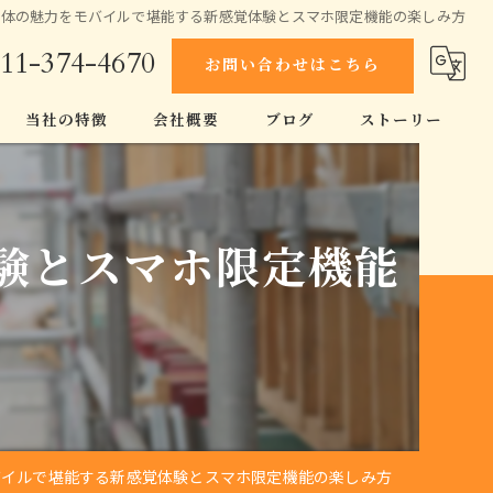
解体の魅力をモバイルで堪能する新感覚体験とスマホ限定機能の楽しみ方
11-374-4670
お問い合わせはこちら
当社の特徴
会社概要
ブログ
ストーリー
スケルトン工事
コラム
空き家
験とスマホ限定機能
原状回復
伐採
家
バイルで堪能する新感覚体験とスマホ限定機能の楽しみ方