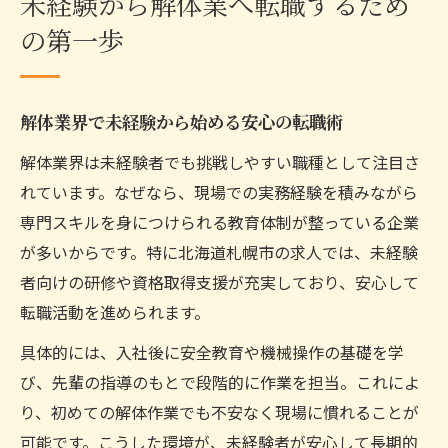
未経験から解体業へ転職するため
札幌市で注目される解体業界の働き方とは
の第一歩
札幌解体業界の働き方と安定収入の実態
解体職で実現する柔軟な働き方の魅力
解体業界で未経験から始める安心の転職術
働きやすい解体求人の見極め方を紹介
解体業界は未経験者でも挑戦しやすい職種として注目さ
解体業界で注目のワークライフバランス事
れています。なぜなら、現場での実務経験を積みながら
例
専門スキルを身につけられる教育体制が整っている企業
札幌で人気の解体業者の働き方を徹底調査
が多いからです。特に北海道札幌市の求人では、未経験
解体業への転職を成功に導く求人選びのコツ
者向けの研修や資格取得支援が充実しており、安心して
札幌の解体求人選びで重視すべき条件
転職活動を進められます。
解体業界での転職に役立つ求人比較ポイン
具体的には、入社後に安全教育や機械操作の基礎を学
ト
び、先輩の指導のもとで段階的に作業を担当。これによ
失敗しない解体求人の見分け方ガイド
り、初めての解体作業でも不安なく現場に慣れることが
ランキング活用で見つける札幌の優良解体
可能です。こうした環境が、未経験者が安心して長期的