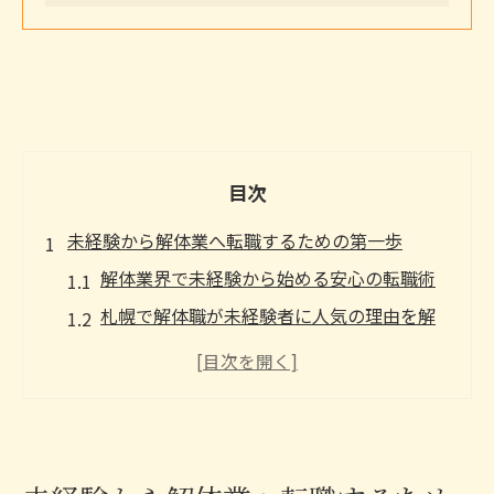
目次
未経験から解体業へ転職するための第一歩
解体業界で未経験から始める安心の転職術
札幌で解体職が未経験者に人気の理由を解
説
初めての解体転職で知るべき業界基礎知識
解体求人の特徴と選び方のポイント
未経験歓迎の解体求人で新たな一歩を踏み
出す方法