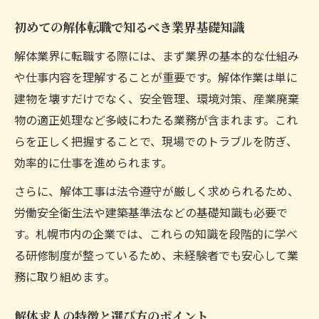
解体業界の安全教育と研修制度の重要性
初めての解体転職で知るべき業界基礎知識
解体職で求められる安全意識と現場力
理想の働き方を解体業で実現する方法
解体業界に転職する際には、まず業界の基本的な仕組み
や仕事内容を理解することが重要です。解体作業は単に
解体業界で叶える理想の働き方を考える
建物を壊すだけでなく、安全管理、環境対策、産業廃棄
札幌の解体求人で実現できる働き方改革
物の適正処理など多岐にわたる業務が含まれます。これ
ライフスタイルに合う解体職の選び方
らを正しく把握することで、現場でのトラブルを防ぎ、
解体業界で長く働くための職場選びの秘訣
効率的に仕事を進められます。
理想の収入と安定を目指す解体転職成功法
さらに、解体工事は法令遵守が厳しく求められるため、
労働安全衛生法や建築基準法などの基礎知識も必要で
す。札幌市内の企業では、これらの知識を段階的に学べ
る研修制度が整っているため、未経験者でも安心して業
務に取り組めます。
解体求人の特徴と選び方のポイント