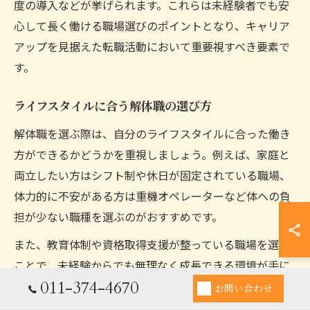
度の導入などが挙げられます。これらは未経験者でも安
心して長く働ける職場選びのポイントとなり、キャリア
アップを見据えた転職活動において重要視すべき要素で
す。
ライフスタイルに合う解体職の選び方
解体職を選ぶ際は、自分のライフスタイルに合った働き
方ができるかどうかを重視しましょう。例えば、家庭と
両立したい方はシフト制や休日が固定されている職場、
体力的に不安がある方は重機オペレーターなど体への負
担が少ない職種を選ぶのがおすすめです。
また、教育体制や資格取得支援が整っている職場を選ぶ
ことで、未経験からでも無理なく成長できる環境が手に
011-374-4670
入ります。札幌市内にはこうした条件を満たす解体業者
お問い合わせ
が多く存在するため、求人情報をじっくり比較検討する