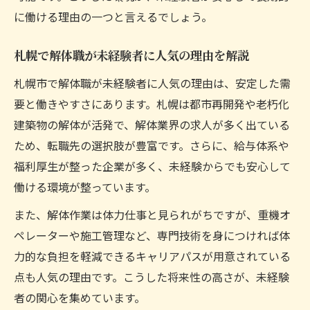
業者
に働ける理由の一つと言えるでしょう。
本間解体工業のような企業を選ぶ基準を解
説
札幌で解体職が未経験者に人気の理由を解説
キャリアアップを叶える解体職の成長ルート
札幌市で解体職が未経験者に人気の理由は、安定した需
解体職で実現するキャリアアップの道筋
要と働きやすさにあります。札幌は都市再開発や老朽化
建築物の解体が活発で、解体業界の求人が多く出ている
施工管理や重機オペレーターへの成長例
ため、転職先の選択肢が豊富です。さらに、給与体系や
解体業で資格取得がキャリアに与える影響
福利厚生が整った企業が多く、未経験からでも安心して
未経験から始めるキャリア形成のポイント
働ける環境が整っています。
札幌解体求人で描く将来のキャリアパス
また、解体作業は体力仕事と見られがちですが、重機オ
安全と安心を重視した解体職の魅力を紐解く
ペレーターや施工管理など、専門技術を身につければ体
安全対策が徹底された解体現場の魅力
力的な負担を軽減できるキャリアパスが用意されている
札幌解体業界で選ばれる職場環境の特徴
点も人気の理由です。こうした将来性の高さが、未経験
安心して働ける解体職のサポート体制とは
者の関心を集めています。