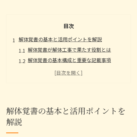
目次
解体覚書の基本と活用ポイントを解説
解体覚書が解体工事で果たす役割とは
解体覚書の基本構成と重要な記載事項
解体工事で必要な覚書の雛形選びのコツ
解体工事と覚書の違いと使い分け方
解体覚書が近隣トラブル防止に有効な理由
境界問題の予防に効く解体覚書の書き方
解体覚書の基本と活用ポイントを
境界問題対策に最適な解体覚書の記載方法
解説
解体覚書に盛り込むべき境界ブロックの内
容