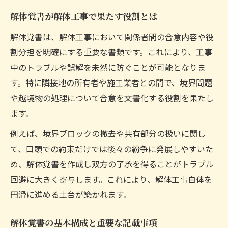
越境リスク回避のための解体覚書作成法
解体覚書が解体工事で果たす役割とは
解体覚書で境界紛争を予防する実践ポイン
解体覚書は、解体工事において関係者間の合意内容や役
ト
割分担を明確にする重要な書類です。これにより、工事
解体工事と境界覚書の関係を正しく理解す
中のトラブルや誤解を未然に防ぐことが可能となりま
る
す。特に隣接地の所有者や施工業者との間で、境界問題
共有建物や越境物に対応する覚書活用術
や越境物の処理について合意を文書化する役割を果たし
共有建物の解体は覚書で権利関係を明確化
ます。
越境物対応のための解体覚書の具体例紹介
例えば、境界ブロックの撤去や共有部分の扱いに関し
共有部分の解体覚書作成時に注意したい点
て、口頭での約束だけでは後々の紛争に発展しやすいた
越境覚書と解体工事のリスク回避策を解説
め、解体覚書を作成し双方の了承を得ることがトラブル
同意書や覚書のひな形を使うメリットとは
回避に大きく寄与します。これにより、解体工事自体を
円滑に進める土台が築かれます。
トラブル回避へ向けた解体の事前準備とは
解体覚書による事前合意がトラブル防止に
解体覚書の基本構成と重要な記載事項
有効