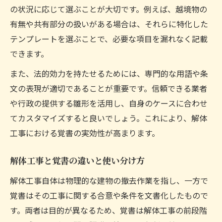
の状況に応じて選ぶことが大切です。例えば、越境物の
解体工事に最適な覚書雛形の選び方とは
有無や共有部分の扱いがある場合は、それらに特化した
覚書雛形のカスタマイズ時に注意すべき点
テンプレートを選ぶことで、必要な項目を漏れなく記載
建物解体同意書テンプレート活用のコツ
できます。
共有建物や越境物用覚書雛形の違いを知る
また、法的効力を持たせるためには、専門的な用語や条
文の表現が適切であることが重要です。信頼できる業者
や行政の提供する雛形を活用し、自身のケースに合わせ
てカスタマイズすると良いでしょう。これにより、解体
工事における覚書の実効性が高まります。
解体工事と覚書の違いと使い分け方
解体工事自体は物理的な建物の撤去作業を指し、一方で
覚書はその工事に関する合意や条件を文書化したもので
す。両者は目的が異なるため、覚書は解体工事の前段階