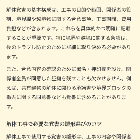
解体覚書の基本構成は、工事の目的や範囲、関係者の役
行政手続きと解体覚書の連携ポイント
割、境界線や越境物に関する合意事項、工事期間、費用
挨拶や説明文例も盛り込む解体覚書の工夫
負担などが含まれます。これらを具体的かつ明確に記載
解体前の現場調査と覚書作成の関係性
することが重要です。特に境界や越境に関する条項は、
近隣対応を徹底する解体覚書の使い方
後のトラブル防止のために詳細に取り決める必要があり
覚書作成で解体工事を円滑に進める秘訣
ます。
工事前に覚書を交わすことで得られる安心
また、合意内容の確認のために署名・押印欄を設け、関
感
係者全員が同意した証拠を残すことも欠かせません。例
解体覚書で合意事項を明確にする方法
えば、共有建物の解体に関わる承諾書や境界ブロックの
覚書活用でスムーズな解体進行を実現する
撤去に関する同意書なども覚書に含めることがありま
承諾書と覚書の違いを理解して使い分ける
す。
書類管理と記録保存も解体覚書の重要事項
解体工事で必要な覚書の雛形選びのコツ
解体覚書雛形はどう選ぶべきか徹底指南
解体工事で使用する覚書の雛形は、工事の内容や関係者
実務で使える解体覚書雛形の特徴を解説