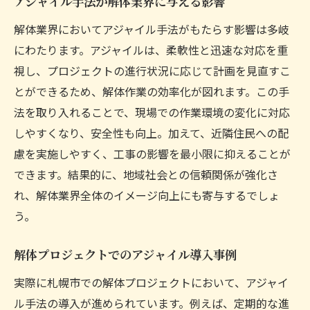
アジャイル手法が解体業界に与える影響
る理由
解体業界においてアジャイル手法がもたらす影響は多岐
顧客ニーズに迅速に応えるアジャイル解体
にわたります。アジャイルは、柔軟性と迅速な対応を重
札幌市でのアジャイル解体実施のメリット
視し、プロジェクトの進行状況に応じて計画を見直すこ
アジャイル手法で解体工事の環境負荷を軽
とができるため、解体作業の効率化が図れます。この手
減
法を取り入れることで、現場での作業環境の変化に対応
札幌の地域特性に合わせたアジャイル解体
しやすくなり、安全性も向上。加えて、近隣住民への配
の必要性
慮を実施しやすく、工事の影響を最小限に抑えることが
アジャイルによるコスト削減と効率化
できます。結果的に、地域社会との信頼関係が強化さ
アジャイルで実現する効率的な解体プロジェク
れ、解体業界全体のイメージ向上にも寄与するでしょ
ト
う。
プロジェクト管理におけるアジャイルの役
解体プロジェクトでのアジャイル導入事例
割
アジャイル手法で最適化された解体工程
実際に札幌市での解体プロジェクトにおいて、アジャイ
ル手法の導入が進められています。例えば、定期的な進
コラボレーションを促進するアジャイルプ