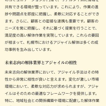
共有できる環境が整っています。これにより、作業の進
解体と環境保護を両立するアプローチ
捗や問題点を即座に把握し、柔軟に対応することができ
北海道で進化する解体業界とアジャイルの役割
ます。さらに、顧客との密接な連携も重要です。顧客の
北海道の解体業界におけるアジャイルの導
ニーズを常に把握し、それに基づく提案を行うことで、
入背景
満足度の高い解体作業を実現しています。これらの要因
地域特性を考慮したアジャイル解体の進化
が相まって、札幌市におけるアジャイル解体は多くの成
アジャイル手法で北海道の解体業界をリー
功事例を生み出しています。
ドする
札幌市のアジャイル解体が他地域に与える
未来志向の解体業界とアジャイルの相性
影響
未来志向の解体業界において、アジャイル手法はその特
アジャイルによる解体業界の次世代技術
性から非常に相性が良いと言えます。変化が激しい市場
北海道の解体業界におけるアジャイルの成
環境において、柔軟な対応力が求められますが、アジャ
果
イルはそのための最適なフレームワークを提供します。
特に、地域社会との関係構築や環境に配慮した解体作業
アジャイル解体がもたらす地域社会への影響