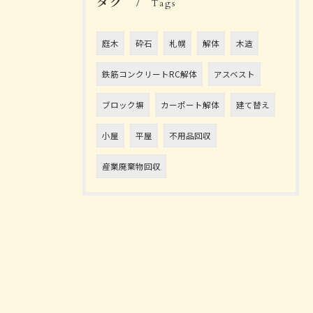
タグ
Tags
庭木
砕石
札幌
解体
木造
鉄筋コンクリートRC解体
アスベスト
ブロック塀
カーポート解体
建て替え
小屋
平屋
不用品回収
産業廃棄物回収