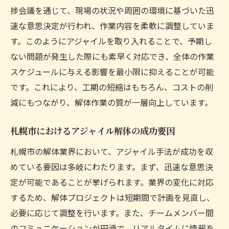
捗会議を通じて、現場の状況や周囲の環境に基づいた迅
ロジェクト
速な意思決定が行われ、作業内容を柔軟に調整していま
札幌市の解体作業におけるアジャイルの適
す。このようにアジャイルを取り入れることで、予期し
用例
ない問題が発生した際にも素早く対応でき、全体の作業
アジャイルで解体のリスクを最小限に抑え
スケジュールに与える影響を最小限に抑えることが可能
る方法
です。これにより、工期の短縮はもちろん、コストの削
効率的な解体を実現するためのアジャイル
減にもつながり、解体作業の質が一層向上しています。
戦略
札幌における解体の最前線: 環境に優しいアプロ
札幌市におけるアジャイル解体の成功要因
ーチ
札幌市の解体業界において、アジャイル手法が成功を収
環境配慮型解体の最前線を行くアジャイル
めている要因は多岐にわたります。まず、迅速な意思決
札幌市の解体作業での環境保護対策
定が可能であることが挙げられます。業界の変化に対応
アジャイル手法で実現する持続可能な解体
するため、解体プロジェクトは短期間で計画を見直し、
循環型社会を目指す札幌の解体業界
必要に応じて調整を行います。また、チームメンバー間
のコミュニケーションが円滑で、リアルタイムに情報を
アジャイルによる廃棄物管理の改善