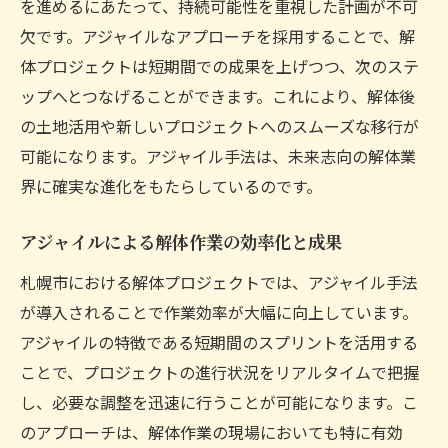
を進めるにあたって、持続可能性を重視した計画が不可
札幌市の地域社会におけるアジャイル解体
欠です。アジャイルなアプローチを採用することで、解
の貢献
体プロジェクトは短期間での成果を上げつつ、次のステ
アジャイル解体による地域経済の活性化
ップへとつなげることができます。これにより、解体後
地域住民と協力するアジャイル解体の取り
の土地活用や新しいプロジェクトへのスムーズな移行が
組み
可能になります。アジャイル手法は、未来志向の解体業
環境に優しい解体が地域に与える長期的な
界に確実な進化をもたらしているのです。
影響
アジャイル手法で地域社会のニーズに応え
アジャイルによる解体作業の効率化と成果
る
札幌市における解体プロジェクトでは、アジャイル手法
持続可能な地域発展を支えるアジャイル解
が導入されることで作業効率が大幅に向上しています。
体
アジャイルの特徴である短期間のスプリントを活用する
札幌市の解体作業が直面する課題とアジャイル
ことで、プロジェクトの進行状況をリアルタイムで把握
の解決策
し、必要な調整を迅速に行うことが可能になります。こ
アジャイルで解決する解体作業の安全課題
のアプローチは、解体作業の現場においても特に有効