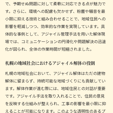
で、予期せぬ問題に対して柔軟に対応できる点が魅力で
札幌市の解体プロジェクトにおけるコスト
す。さらに、環境への配慮も欠かせず、粉塵や騒音を最
管理
小限に抑える技術と組み合わせることで、地域住民への
地域特性を考慮したアジャイル解体の挑戦
影響を軽減しつつ、効率的な作業を実現しています。具
アジャイルによる解体工期短縮の具体例
体的な事例として、アジャイル管理手法を用いた解体現
解体作業におけるアジャイルの柔軟性と対
場では、コミュニケーションの円滑化や問題解決の迅速
応力
化が図られ、全体の作業時間が短縮されました。
札幌市の解体課題に向けたアジャイルなア
プローチ
札幌の地域社会におけるアジャイル解体の役割
未来を築く札幌の解体: アジャイルでの挑戦と成
札幌の地域社会において、アジャイル解体はただの建物
功
解体に留まらず、持続可能な地域づくりにも貢献してい
アジャイルで札幌市の未来を築く解体プロ
ます。解体作業が進む際には、地域住民との対話が重要
ジェクト
です。アジャイル手法を取り入れることで、住民の意見
成功事例に学ぶアジャイル解体のアプロー
を反映する仕組みが整えられ、工事の影響を最小限に抑
チ
えることが可能になります。このような透明性のあるプ