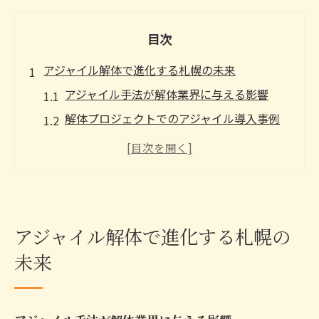
目次
アジャイル解体で進化する札幌の未来
アジャイル手法が解体業界に与える影響
解体プロジェクトでのアジャイル導入事例
札幌市におけるアジャイル解体の成功要因
未来志向の解体業界とアジャイルの相性
アジャイルによる解体作業の効率化と成果
札幌の地域社会におけるアジャイル解体の
アジャイル解体で進化する札幌の
役割
未来
札幌市の解体作業にアジャイル手法を導入する
理由
アジャイルが解体作業の安全性を向上させ