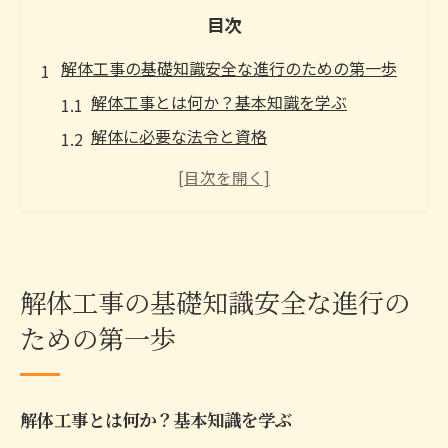
目次
解体工事の基礎知識安全な進行のための第一歩
解体工事とは何か？基本知識を学ぶ
解体に必要な法令と資格
工事前の現場調査の重要性
解体における安全基準とその確保方法
必要な機材と適切な選定方法
プロが教える解体工事の基本ステップ
解体工事の基礎知識安全な進行の
プロが語る解体計画の重要性と成功への鍵
ための第一歩
解体計画の立て方と成功のポイント
現場調査で得た情報を計画に活かす方法
計画段階でのリスク管理方法
解体工事とは何か？基本知識を学ぶ
周辺住民への影響評価と対策