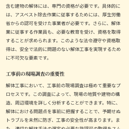
プロが教える安全点検の手順
含む建物の解体には、専門の資格が必要です。具体的に
は、アスベスト除去作業に従事するためには、厚生労働
作業員の安全教育と訓練の重要性
省からの認可を受けた事業者が必要です。さらに、解体
安全装備の選定と使用方法
業に従事する作業員も、必要な教育を受け、資格を取得
安全管理体制の構築と維持方法
することが求められます。このような法令遵守や資格取
解体工事でのトラブル回避法進捗管理の重要性
得は、安全で法的に問題のない解体工事を実現するため
トラブル事例から学ぶ事前対策
に不可欠な要素です。
進捗管理の基本と実践法
リアルタイムでの状況把握と対応方法
工事前の現場調査の重要性
関係者との連携強化でトラブルを未然に防
解体工事において、工事前の現場調査は極めて重要なプ
ぐ
ロセスです。この調査によって、現場の地質や建物の構
予期せぬ事態への柔軟な対応力
造、周辺環境を詳しく分析することができます。特に、
解体における問題点を事前に把握することで、予期せぬ
進捗レポートの作成と活用法
トラブルを未然に防ぎ、工事の安全性が高まります。ま
解体後の再構築に向けた準備新たな未来を築く
た、適切な解体手法の選定や必要な許認可の取得をスム