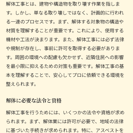
解体工事とは、建物や構造物を取り壊す作業を指しま
効率的な作業スケジュールの組み方
す。しかし、単なる取り壊しではなく、計画的に行われ
解体計画の見直しと改善方法
る一連のプロセスです。まず、解体する対象物の構造や
周辺環境への配慮が解体工事の成功を左右する
材質を理解することが重要です。これにより、使用する
理由
機材や工法が決まります。また、解体工事には必ず法律
粉塵と騒音を最小限に抑える方法
や規制が存在し、事前に許可を取得する必要がありま
す。周囲の環境への配慮も欠かせず、近隣住民への影響
周辺住民への配慮とコミュニケーション
を最小限に抑えるための対策も重要です。解体工事の基
環境保全を考慮した解体方法
本を理解することで、安心してプロに依頼できる環境を
法律に基づく環境アセスメントの実施
整えられます。
地域社会への影響を軽減する取り組み
環境へのインパクトを考慮した廃材処理
解体に必要な法令と資格
安全に配慮した解体プロセスを徹底解説
解体工事を行うためには、いくつかの法令や資格が求め
安全第一の作業環境を作るには
られます。まず、解体業には許可が必要で、地域の法律
解体現場での危険要因とその回避策
に基づいた手続きが求められます。特に、アスベストを