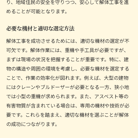
り、地域住民の安全を守りつつ、安心して解体工事を進
顧客満足度を高めるコミュニケーション術
めることが可能となります。
地域社会との調和を図る解体工事の進め方
必要な機材と適切な選定方法
地域住民との信頼関係構築の重要性
工事前後の地域への説明会と情報提供
解体工事を成功させるためには、適切な機材の選定が不
可欠です。解体作業には、重機や手工具が必要ですが、
地域行事への参加と地域貢献活動
まずは現場の状況を把握することが重要です。特に、建
地域コミュニティへの配慮を考慮した施工
物の構造や周囲の環境を考慮し、必要な機材を選定する
計画
ことで、作業の効率化が図れます。例えば、大型の建物
地域の声を反映した工事方法の選定
にはクレーンやブルドーザーが必要となる一方、狭小地
地域企業との連携で生まれる相乗効果
では小型の重機が求められます。また、アスベスト等の
有害物質が含まれている場合は、専用の機材や技術が必
要です。これらを踏まえ、適切な機材を選ぶことが解体
の成功につながります。