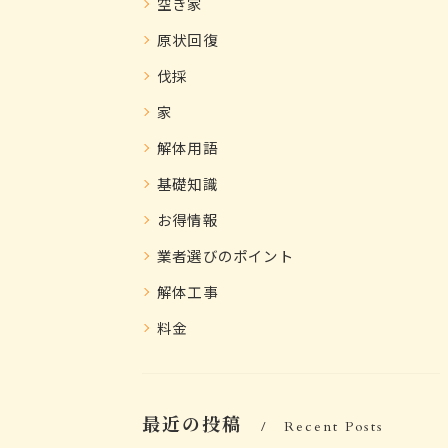
空き家
原状回復
伐採
家
解体用語
基礎知識
お得情報
業者選びのポイント
解体工事
料金
最近の投稿
Recent Posts