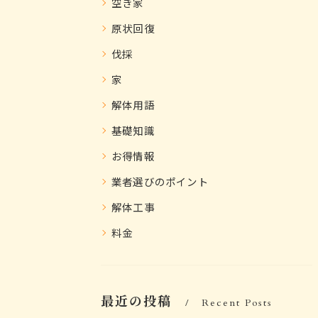
空き家
原状回復
伐採
家
解体用語
基礎知識
お得情報
業者選びのポイント
解体工事
料金
最近の投稿
Recent Posts