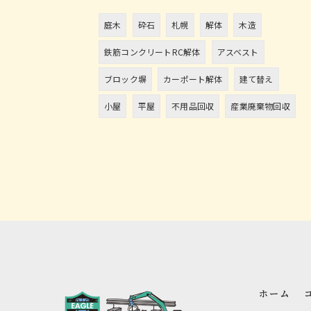
庭木
砕石
札幌
解体
木造
鉄筋コンクリートRC解体
アスベスト
ブロック塀
カーポート解体
建て替え
小屋
平屋
不用品回収
産業廃棄物回収
ホーム